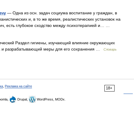
ичу
— Одна из осн. задач социума воспитание у граждан, в
анистических и, в то же время, реалистических установок на
вич, есть глубокое сходство между психотерапией и… …
нический Раздел гигиены, изучающий влияние окружающих
ка и разрабатывающий меры для его сохранения …
Словарь
ка
,
Реклама на сайте
18+
omla,
Drupal,
WordPress, MODx.