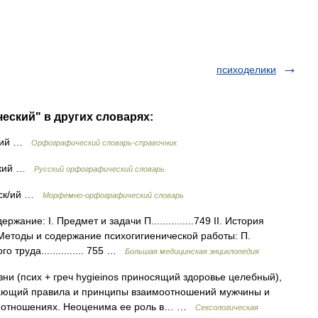
психоделики
еский" в других словарях:
ский …
Орфографический словарь-справочник
ский …
Русский орфографический словарь
еск/ий …
Морфемно-орфографический словарь
ие: I. Предмет и задачи П...............749 II. История
I. Методы и содержание психогигиенической работы: П.
го труда............... 755 …
Большая медицинская энциклопедия
(псих + греч hygieinos приносящий здоровье целебный),
вающий правила и принципы взаимоотношений мужчины и
х отношениях. Неоценима ее роль в… …
Сексологическая