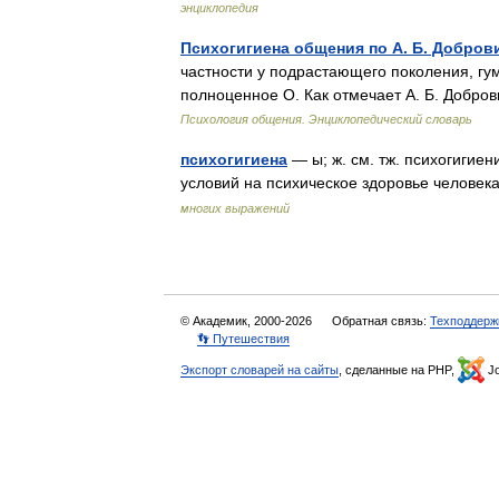
энциклопедия
Психогигиена общения по А. Б. Добров
частности у подрастающего поколения, гум
полноценное О. Как отмечает А. Б. Добро
Психология общения. Энциклопедический словарь
психогигиена
— ы; ж. см. тж. психогигие
условий на психическое здоровье челове
многих выражений
© Академик, 2000-2026
Обратная связь:
Техподдерж
👣 Путешествия
Экспорт словарей на сайты
, сделанные на PHP,
Jo