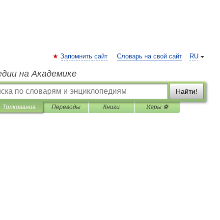
Запомнить сайт
Словарь на свой сайт
RU
едии на Академике
Найти!
Толкования
Переводы
Книги
Игры ⚽