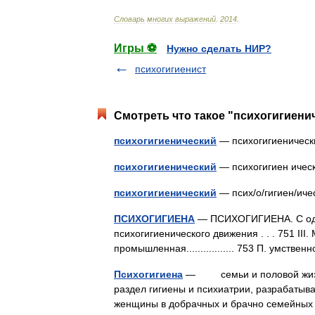
Словарь
многих
выражений
.
2014
.
Игры ⚽
Нужно сделать НИР?
психогигиенист
Смотреть что такое "психогигиенич
психогигиенический
— психогигиениче
психогигиенический
— психогигиен иче
психогигиенический
— псих/о/гигиен/ич
ПСИХОГИГИЕНА
— ПСИХОГИГИЕНА. С одержан
психогигиенического движения . . . 751 II
промышленная................. 753 П. умственно
Психогигиена
— семьи и половой жизни 
раздел гигиены и психиатрии, разрабаты
женщины в добрачных и брачно семейны