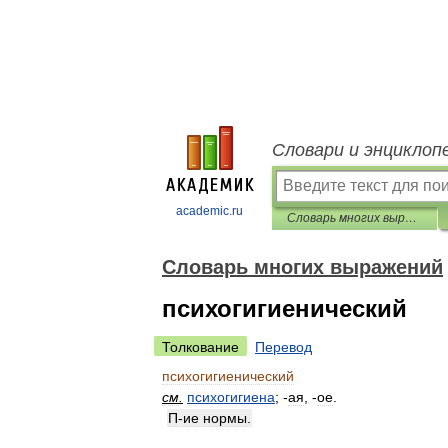
Словари и энциклоп
academic.ru
Словарь многих выражений
Словарь многих выражений
психогигиенический
Толкование
Перевод
психогигиенический
см
.
психогигиена
; -
ая
, -
ое
.
П
-
ие
нормы
.